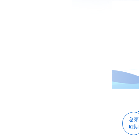
荣成
总第
2026年第一期
62
期