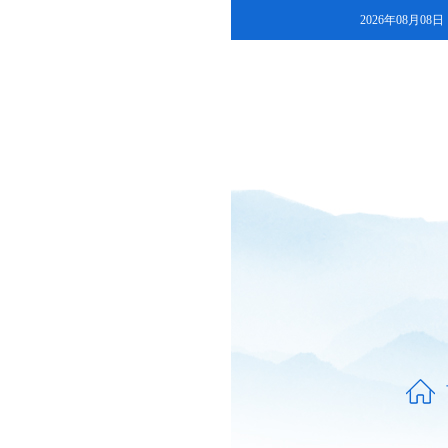
2026年08月08日
无障碍浏览
天气预报
智能问答
首页
资讯中心