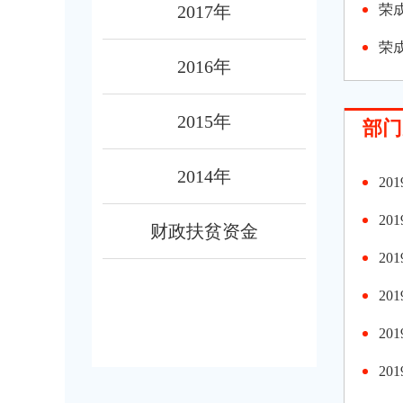
2017年
荣
荣
2016年
2015年
部门
2014年
2
2
财政扶贫资金
2
2
2
2