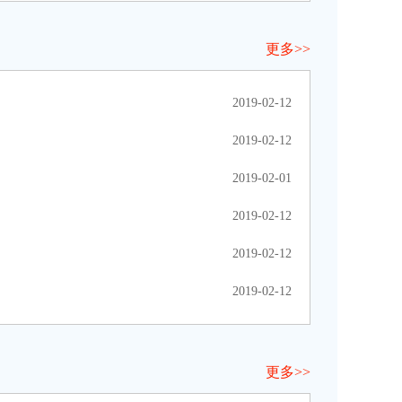
更多>>
2019-02-12
2019-02-12
2019-02-01
2019-02-12
2019-02-12
2019-02-12
更多>>