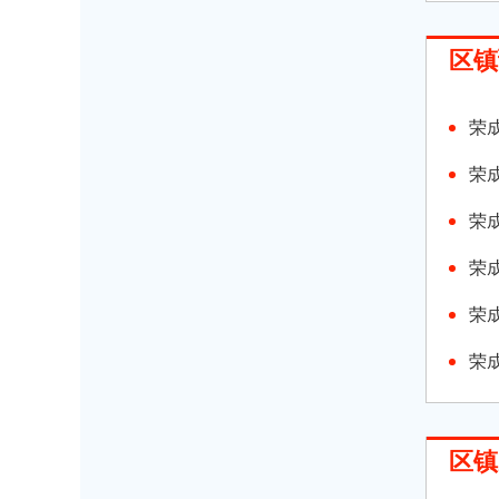
区镇
荣
荣
荣
荣
荣
荣
区镇