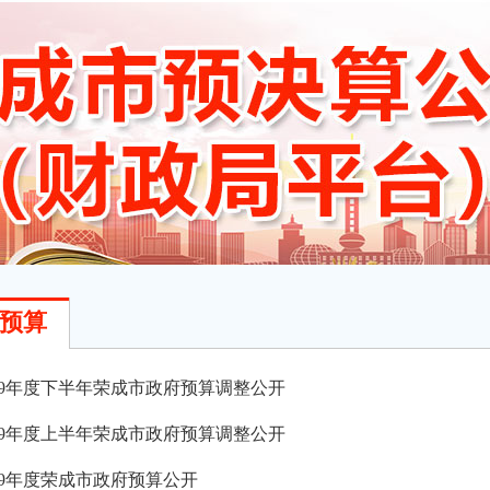
预算
019年度下半年荣成市政府预算调整公开
019年度上半年荣成市政府预算调整公开
019年度荣成市政府预算公开