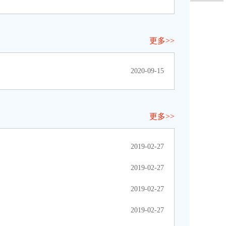
更多>>
2020-09-15
更多>>
2019-02-27
2019-02-27
2019-02-27
2019-02-27