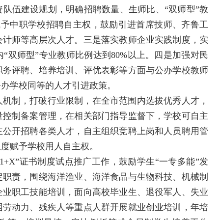
队伍建设规划，明确招聘数量、生师比、“双师型”教
赋予中职学校招聘自主权，鼓励引进首席技师、齐鲁工
会计师等高层次人才。三是落实教师企业实践制度，实
内“双师型”专业教师比例达到80%以上。四是加强对民
职务评聘、培养培训、评优表彰等方面与公办学校教师
公办学校同等的人才引进政策。
人机制，打破行业限制，在全市范围内选拔优秀人才，
量控制备案管理，在相关部门指导监督下，学校可自主
主公开招聘各类人才，自主组织竞聘上岗和人员聘用管
限度赋予学校用人自主权。
+X”证书制度试点推广工作，鼓励学生“一专多能”发
定职责，围绕海洋渔业、海洋食品与生物科技、机械制
企业职工技能培训，面向高校毕业生、退役军人、失业
困劳动力、残疾人等重点人群开展就业创业培训，年培