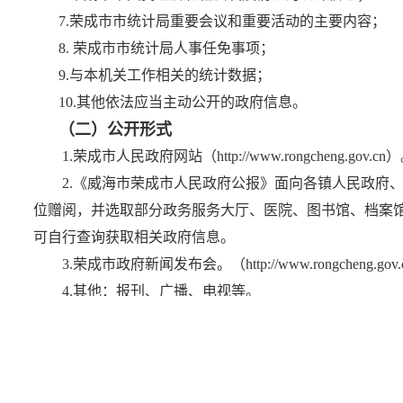
7.荣成市市统计局重要会议和重要活动的主要内容；
8. 荣成市市统计局人事任免事项；
9.与本机关工作相关的统计数据；
10.其他依法应当主动公开的政府信息。
（二）公开形式
1.荣成市人民政府网站（http://www.rongcheng.gov.cn
2.
《威海市荣成市人民政府公报》面向各镇人民政府
位赠阅，并选取部分政务服务大厅、医院、图书馆、档案馆
可自行查询获取相关政府信息。
3.荣成市政府新闻发布会。（http://www.rongcheng.gov.cn/co
4.
其他：报刊、广播、电视等。
同时，在市档案馆（地址： 山东省威海市荣成市
伟德
海市荣成市悦湖路文体中心7号；联系方式：0631-7567057；
6:30，每周一闭馆）等场所设置政府信息查阅点
。
（三）公开时限