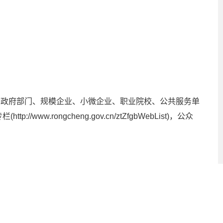
，政府部门、规模企业、小微企业、职业院校、公共服务单
栏(
http://www.rongcheng.gov.cn/ztZfgbWebList
)，公众
00-11:30，13:30-16:30）、市图书馆（地址：山东省威
0-17:00；10月1日—来年4月30日，服务时间为8:00-1