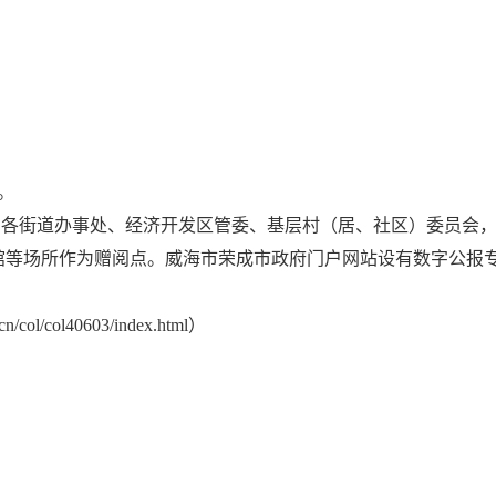
）。
、各街道办事处、经济开发区管委、基层村（居、社区）委员会
等场所作为赠阅点。威海市荣成市政府门户网站设有数字公报专
l/col40603/index.html）
东路33号
；查档电话：0631-7562912；开放时间：周一至周五上午9:
查阅服务时间： 365天对外服务；5月1日—9月30日，开放时间为8:0