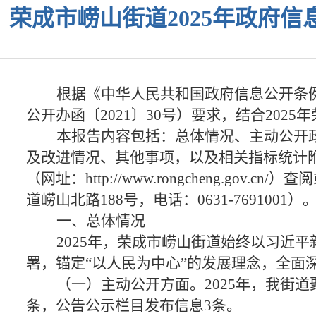
荣成市崂山街道2025年政府
根据《中华人民共和国政府信息公开条
公开办函〔
2021
〕
30
号）要求，结合
2025
年
本报告内容包括：总体情况、主动公开
及改进情况、其他事项，以及相关指标统计
（网址：
http://www.rongcheng.gov.cn/
）查阅
道崂山北路
188
号，电话：
0631-7691001
）
一、总体情况
2025
年，荣成市崂山街道始终以习近平
署，锚定“以人民为中心”的发展理念，全面
（一）主动公开方面。
2025
年，我街道
条，公告公示栏目发布信息
3
条。