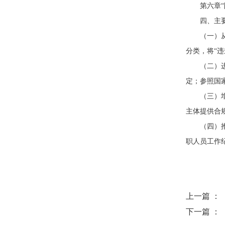
第六章
四、主
（一）
分类，将“
（二）
定；参照国
（三）
主体提供合
（四）
职人员工作
上一篇 ：
下一篇 ：