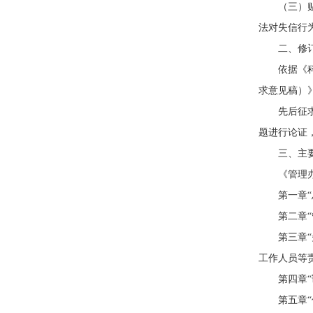
（三）
法对失信行
二、修
依据《
求意见稿）
先后征
题进行论证
三、主
《管理
第一章
第二章
第三章
工作人员等
第四章
第五章