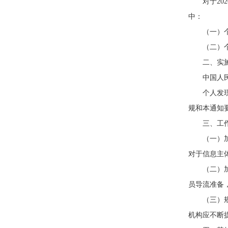
对于20
中：
（一）个
（二）
二、实
中国人
个人发
规和本通知
三、工
（一）
对于信息主
（二）
员导流准备
（三）
机构应不断