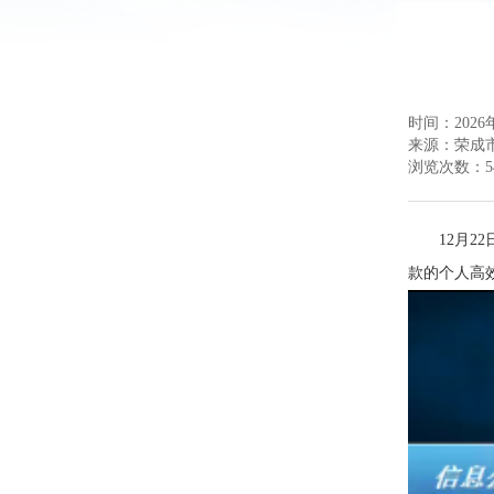
时间：2026年
来源：
荣成
浏览次数：
5
12月
款的个人高