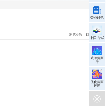
荣成时讯
浏览次数：
13
中国•荣成
威海营商
行
优化营商
环境