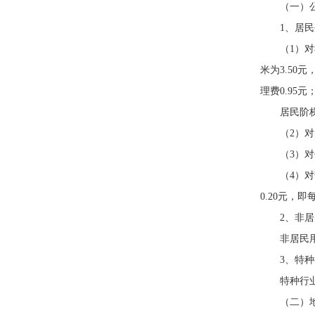
（一）
1、居
（1）
米为3.50
理费0.95
居民阶
（2）
（3）
（4）
0.20元，即
2、非
非居民用
3、特
特种行业
（二）