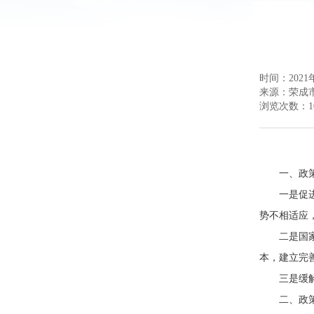
时间：2021年
来源：
荣成
浏览次数：
1
一、政
一是促
势不相适应
二是国
本，建立完
三是缓
二、政