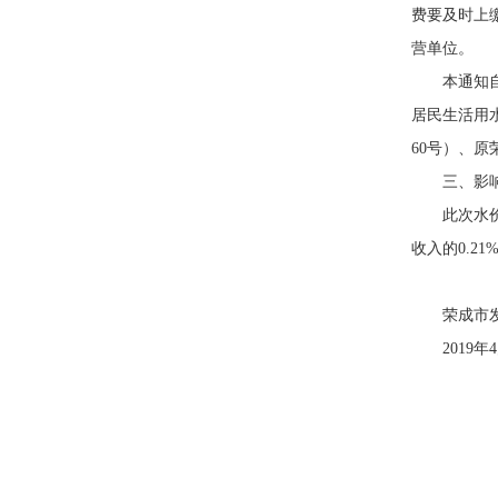
费要及时上
营单位。
本通知自
居民生活用
60号）、原
三、影
此次水
收入的0.2
荣成市
2019年