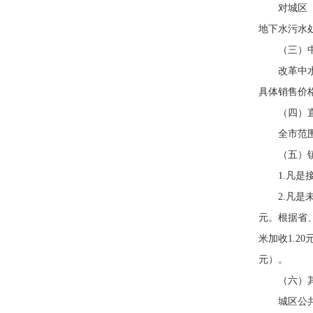
对城区
地下水污水处
（三）
改革中
具体销售价
（四）
全市范围
（五）
1.凡
2.凡
元。根据省
米加收1.2
元）。
（六）
城区公